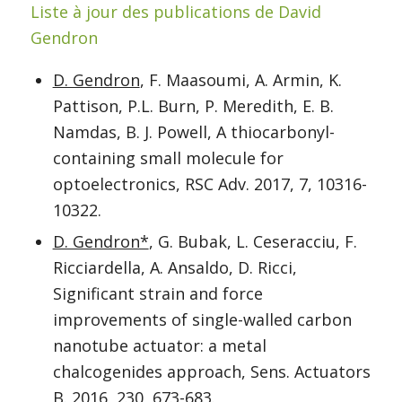
Liste à jour des publications de David
Gendron
D. Gendron
, F. Maasoumi, A. Armin, K.
Pattison, P.L. Burn, P. Meredith, E. B.
Namdas, B. J. Powell, A thiocarbonyl-
containing small molecule for
optoelectronics, RSC Adv. 2017, 7, 10316-
10322.
D. Gendron*
, G. Bubak, L. Ceseracciu, F.
Ricciardella, A. Ansaldo, D. Ricci,
Significant strain and force
improvements of single-walled carbon
nanotube actuator: a metal
chalcogenides approach, Sens. Actuators
B. 2016, 230, 673-683.