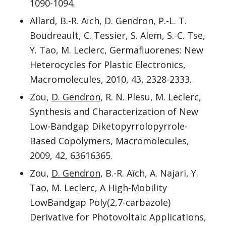
1090-1094.
Allard, B.-R. Aïch,
D. Gendron
, P.-L. T.
Boudreault, C. Tessier, S. Alem, S.-C. Tse,
Y. Tao, M. Leclerc, Germafluorenes: New
Heterocycles for Plastic Electronics,
Macromolecules, 2010, 43, 2328-2333.
Zou,
D. Gendron
, R. N. Plesu, M. Leclerc,
Synthesis and Characterization of New
Low-Bandgap Diketopyrrolopyrrole-
Based Copolymers, Macromolecules,
2009, 42, 63616365.
Zou,
D. Gendron
, B.-R. Aïch, A. Najari, Y.
Tao, M. Leclerc, A High-Mobility
LowBandgap Poly(2,7-carbazole)
Derivative for Photovoltaic Applications,