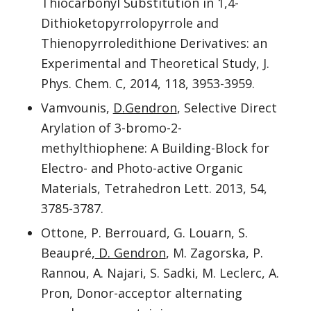
Thiocarbonyl Substitution in 1,4-
Dithioketopyrrolopyrrole and
Thienopyrroledithione Derivatives: an
Experimental and Theoretical Study, J.
Phys. Chem. C, 2014, 118, 3953-3959.
Vamvounis,
D.Gendron
, Selective Direct
Arylation of 3-bromo-2-
methylthiophene: A Building-Block for
Electro- and Photo-active Organic
Materials, Tetrahedron Lett. 2013, 54,
3785-3787.
Ottone, P. Berrouard, G. Louarn, S.
Beaupré,
D. Gendron
, M. Zagorska, P.
Rannou, A. Najari, S. Sadki, M. Leclerc, A.
Pron, Donor-acceptor alternating