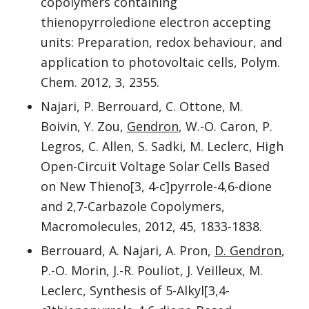
copolymers containing
thienopyrroledione electron accepting
units: Preparation, redox behaviour, and
application to photovoltaic cells, Polym.
Chem. 2012, 3, 2355.
Najari, P. Berrouard, C. Ottone, M.
Boivin, Y. Zou,
Gendron
, W.-O. Caron, P.
Legros, C. Allen, S. Sadki, M. Leclerc, High
Open-Circuit Voltage Solar Cells Based
on New Thieno[3, 4-c]pyrrole-4,6-dione
and 2,7-Carbazole Copolymers,
Macromolecules, 2012, 45, 1833-1838.
Berrouard, A. Najari, A. Pron,
D. Gendron
,
P.-O. Morin, J.-R. Pouliot, J. Veilleux, M.
Leclerc, Synthesis of 5-Alkyl[3,4-