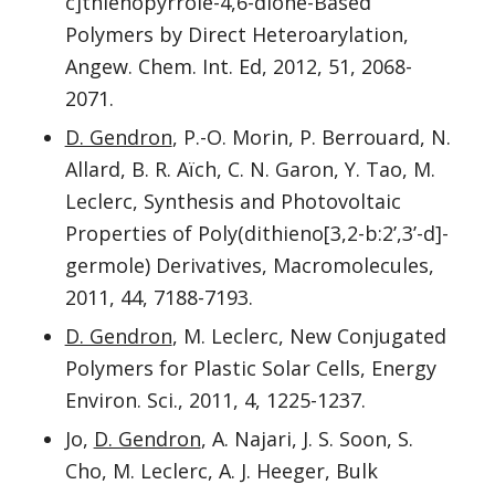
c]thienopyrrole-4,6-dione-Based
Polymers by Direct Heteroarylation,
Angew. Chem. Int. Ed, 2012, 51, 2068-
2071.
D. Gendron
, P.-O. Morin, P. Berrouard, N.
Allard, B. R. Aïch, C. N. Garon, Y. Tao, M.
Leclerc, Synthesis and Photovoltaic
Properties of Poly(dithieno[3,2-b:2’,3’-d]-
germole) Derivatives, Macromolecules,
2011, 44, 7188-7193.
D. Gendron
, M. Leclerc, New Conjugated
Polymers for Plastic Solar Cells, Energy
Environ. Sci., 2011, 4, 1225-1237.
Jo,
D. Gendron
, A. Najari, J. S. Soon, S.
Cho, M. Leclerc, A. J. Heeger, Bulk