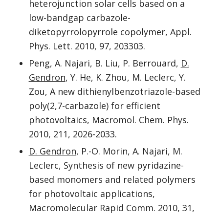
heterojunction solar cells based on a
low-bandgap carbazole-
diketopyrrolopyrrole copolymer, Appl.
Phys. Lett. 2010, 97, 203303.
Peng, A. Najari, B. Liu, P. Berrouard,
D.
Gendron
, Y. He, K. Zhou, M. Leclerc, Y.
Zou, A new dithienylbenzotriazole-based
poly(2,7-carbazole) for efficient
photovoltaics, Macromol. Chem. Phys.
2010, 211, 2026-2033.
D. Gendron
, P.-O. Morin, A. Najari, M.
Leclerc, Synthesis of new pyridazine-
based monomers and related polymers
for photovoltaic applications,
Macromolecular Rapid Comm. 2010, 31,