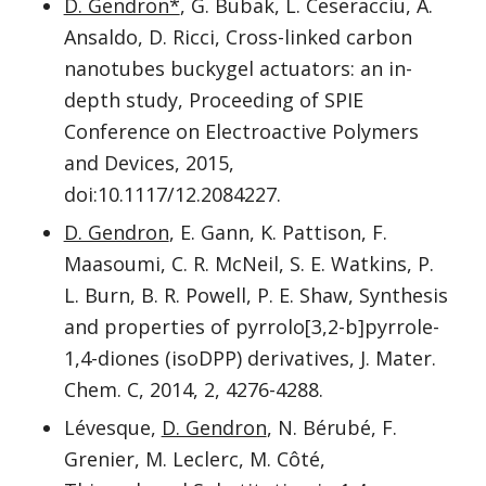
D. Gendron*
, G. Bubak, L. Ceseracciu, A.
Ansaldo, D. Ricci, Cross-linked carbon
nanotubes buckygel actuators: an in-
depth study, Proceeding of SPIE
Conference on Electroactive Polymers
and Devices, 2015,
doi:10.1117/12.2084227.
D. Gendron
, E. Gann, K. Pattison, F.
Maasoumi, C. R. McNeil, S. E. Watkins, P.
L. Burn, B. R. Powell, P. E. Shaw, Synthesis
and properties of pyrrolo[3,2-b]pyrrole-
1,4-diones (isoDPP) derivatives, J. Mater.
Chem. C, 2014, 2, 4276-4288.
Lévesque,
D. Gendron
, N. Bérubé, F.
Grenier, M. Leclerc, M. Côté,