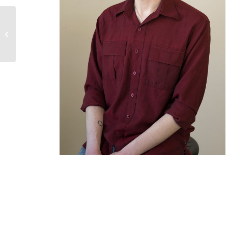
Chantal Piché – Cadre
ajointe à la recherche
(Cégep de Thetford)